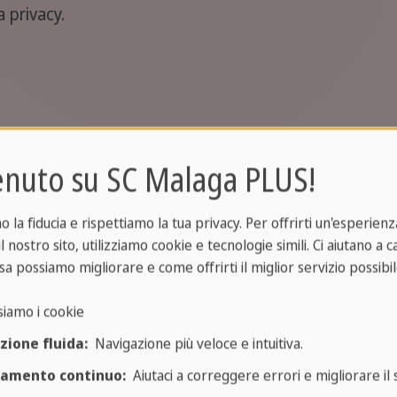
 privacy.
ottano un approccio proattivo alla privacy degli utent
nuto su SC Malaga PLUS!
gli utenti durante la loro esperienza di visita. I dat
la fiducia e rispettiamo la tua privacy. Per offrirti un'esperienza
l nostro sito, utilizziamo cookie e tecnologie simili. Ci aiutano a 
sa possiamo migliorare e come offrirti il miglior servizio possibil
ssiamo raccogliere da te
siamo i cookie
zione fluida:
Navigazione più veloce e intuitiva.
uenti dati su di te:
ramento continuo:
Aiutaci a correggere errori e migliorare il s
uare una prenotazione di viaggio o qualsiasi altra inte