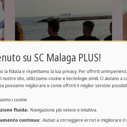
nuto su SC Malaga PLUS!
Corsi per giovani
la fiducia e rispettiamo la tua privacy. Per offrirti un'esperienza
Imparare lo spagnolo con
l nostro sito, utilizziamo cookie e tecnologie simili. Ci aiutano a 
un'immersione linguistica a
sa possiamo migliorare e come offrirti il miglior servizio possibil
Malaga
siamo i cookie
zione fluida:
Navigazione più veloce e intuitiva.
re lo spagnolo: i
nostri corsi sono riconosciuti dal
ramento continuo:
Aiutaci a correggere errori e migliorare il s
li di prestigiose case editrici e di un'ampia gamma di