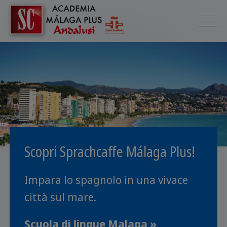
Scopri Sprachcaffe Málaga Plus!
Impara lo spagnolo in una vivace
città sul mare.
Scuola di lingue Malaga »