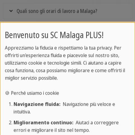
Quali sono gli orari di lavoro a Malaga?
Benvenuto su SC Malaga PLUS!
Quali sono gli orari dei pasti in Spagna?
Apprezziamo la fiducia e rispettiamo la tua privacy. Per
Come faccio a raggiungere la scuola dall'aeroporto?
offrirti un'esperienza fluida e piacevole sul nostro sito,
utilizziamo cookie e tecnologie simili. Ci aiutano a capire
cosa funziona, cosa possiamo migliorare e come offrirti il
miglior servizio possibile.
La tua domanda non è qui?
🍪 Perché usiamo i cookie
Navigazione fluida:
Navigazione più veloce e
Contattaci!
intuitiva.
Miglioramento continuo:
Aiutaci a correggere
errori e migliorare il sito nel tempo.