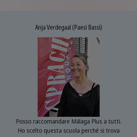
Anja Verdegaal (Paesi Bassi)
o
Posso raccomandare Málaga Plus a tutti.
G
la
Ho scelto questa scuola perché si trova