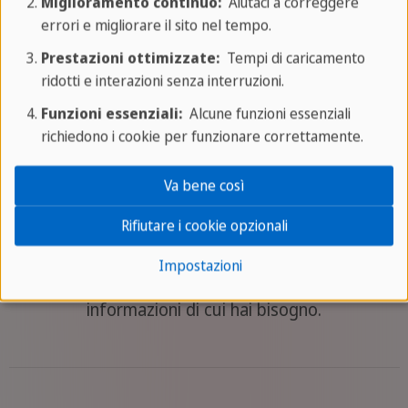
Miglioramento continuo:
Aiutaci a correggere
consiglieremo su tutto ciò che devi sapere.
errori e migliorare il sito nel tempo.
Noi organizziamo il tuo viaggio e tu non
Prestazioni ottimizzate:
Tempi di caricamento
devi fare altro che godertelo.
ridotti e interazioni senza interruzioni.
Funzioni essenziali:
Alcune funzioni essenziali
Corsi di lingua all'estero
richiedono i cookie per funzionare correttamente.
Va bene così
Rifiutare i cookie opzionali
Hai dei dubbi o hai bisogno di un consiglio?
Impostazioni
Contattaci a
Saremo lieti di fornirti tutte le
informazioni di cui hai bisogno.