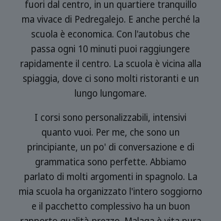
to
fuori dal centro, in un quartiere tranquillo
bio
ma vivace di Pedregalejo. E anche perché la
s
te
scuola è economica. Con l'autobus che
e
passa ogni 10 minuti puoi raggiungere
rapidamente il centro. La scuola è vicina alla
da
spiaggia, dove ci sono molti ristoranti e un
e e
lungo lungomare.
I corsi sono personalizzabili, intensivi
quanto vuoi. Per me, che sono un
e
principiante, un po' di conversazione e di
a
grammatica sono perfette. Abbiamo
parlato di molti argomenti in spagnolo. La
la
mia scuola ha organizzato l'intero soggiorno
e il pacchetto complessivo ha un buon