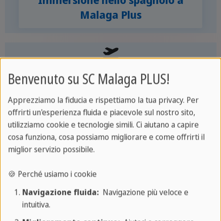
Malaga Plus
Viaggi linguistici all'estero
Benvenuto su SC Malaga PLUS!
Con Sprachcaffe puoi viaggiare all'estero e
Apprezziamo la fiducia e rispettiamo la tua privacy. Per
studiare le lingue (inglese, tedesco, inglese,
offrirti un'esperienza fluida e piacevole sul nostro sito,
italiano, cinese e arabo) vivendo
utilizziamo cookie e tecnologie simili. Ci aiutano a capire
un'esperienza unica. Abbiamo più di 20
cosa funziona, cosa possiamo migliorare e come offrirti il
miglior servizio possibile.
destinazioni disponibili in tutto il mondo,
con un'ampia gamma di possibilità per
🍪 Perché usiamo i cookie
quanto riguarda la scelta del corso e
Navigazione fluida:
Navigazione più veloce e
dell'alloggio.
intuitiva.
Noi di Málaga PLUS ti informeremo e ti