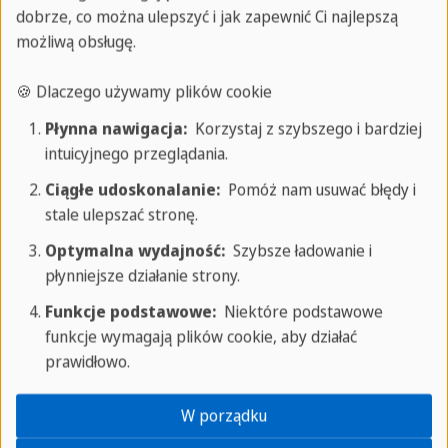
dobrze, co można ulepszyć i jak zapewnić Ci najlepszą
Zakwaterowanie u rodziny goszczącej
możliwą obsługę.
Jest to idealna opcja dla studentów, którzy chcą
🍪 Dlaczego używamy plików cookie
głębszego i bardziej autentycznego zanurzenia
Płynna nawigacja:
Korzystaj z szybszego i bardziej
językowego i kulturowego. Poznasz wszystkie
intuicyjnego przeglądania.
zwyczaje i styl życia Malagi. Nasze rodziny
Ciągłe udoskonalanie:
Pomóż nam usuwać błędy i
goszczące są wybierane przez naszą szkołę i
stale ulepszać stronę.
sprawią, że poczujesz się jak w domu. Matki są
Optymalna wydajność:
Szybsze ładowanie i
komunikatywne i gościnne, a wszyscy członkowie
płynniejsze działanie strony.
są przyzwyczajeni do radzenia sobie ze studentami
Funkcje podstawowe:
Niektóre podstawowe
z całego świata i ze specjalnymi potrzebami, czy to
funkcje wymagają plików cookie, aby działać
wegetarianami, alergikami, diabetykami itp.
prawidłowo.
Zakwaterowanie u rodziny goszczącej obejmuje
W porządku
niepełne wyżywienie (śniadanie i obiad lub kolację)