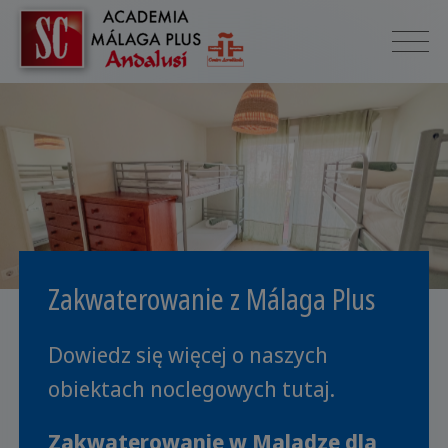
Zakwaterowanie z Málaga Plus
Dowiedz się więcej o naszych
obiektach noclegowych tutaj.
Zakwaterowanie w Maladze dla