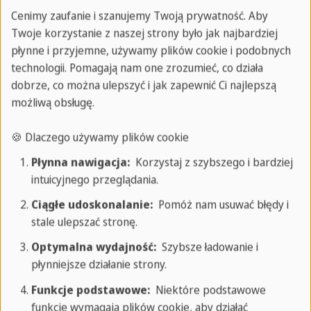
Cenimy zaufanie i szanujemy Twoją prywatność. Aby
Środa
Twoje korzystanie z naszej strony było jak najbardziej
płynne i przyjemne, używamy plików cookie i podobnych
Rano
: kurs hiszpańskiego
technologii. Pomagają nam one zrozumieć, co działa
dobrze, co można ulepszyć i jak zapewnić Ci najlepszą
Popołudnie
: Siatkówka plażowa
możliwą obsługę.
Wieczór
: kino*: poćwicz swój hiszpański
🍪 Dlaczego używamy plików cookie
oglądając film
Płynna nawigacja:
Korzystaj z szybszego i bardziej
intuicyjnego przeglądania.
Czwartek
Ciągłe udoskonalanie:
Pomóż nam usuwać błędy i
stale ulepszać stronę.
Rano
: zajęcia
Optymalna wydajność:
Szybsze ładowanie i
płynniejsze działanie strony.
Popołudnie
: Zamek Gibralfaro*: odwiedź
Funkcje podstawowe:
Niektóre podstawowe
mauretański zamek i podziwiaj
funkcje wymagają plików cookie, aby działać