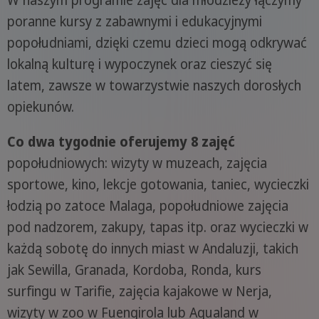
W naszym programie zajęć dla młodzieży łączymy
poranne kursy z zabawnymi i edukacyjnymi
popołudniami, dzięki czemu dzieci mogą odkrywać
lokalną kulturę i wypoczynek oraz cieszyć się
latem, zawsze w towarzystwie naszych dorosłych
opiekunów.
Co dwa tygodnie oferujemy 8 zajęć
popołudniowych: wizyty w muzeach, zajęcia
sportowe, kino, lekcje gotowania, taniec, wycieczki
łodzią po zatoce Malaga, popołudniowe zajęcia
pod nadzorem, zakupy, tapas itp. oraz wycieczki w
każdą sobotę do innych miast w Andaluzji, takich
jak Sewilla, Granada, Kordoba, Ronda, kurs
surfingu w Tarifie, zajęcia kajakowe w Nerja,
wizyty w zoo w Fuengirola lub Aqualand w