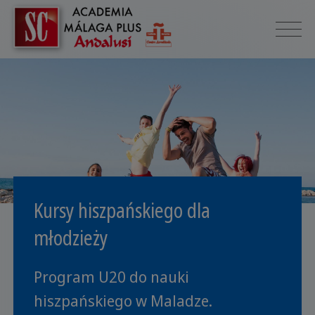
Kursy hiszpańskiego dla
młodzieży
Program U20 do nauki
hiszpańskiego w Maladze.