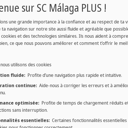
enue sur SC Málaga PLUS !
ons une grande importance à la confiance et au respect de ta vi
ta navigation sur notre site aussi fluide et agréable que possibl
s cookies et des technologies similaires. Ils nous aident à compr
bien, ce que nous pouvons améliorer et comment t’offrir le meil
nous utilisons des cookies
ion fluide:
Profite d’une navigation plus rapide et intuitive.
ration continue:
Aide-nous à corriger les erreurs et à amélior
 te donner la possibilité d'
étudier les langues à l'
nu.
mance optimisée:
Profite de temps de chargement réduits e
dans la culture de la langue que tu étudies, et en plu
ctions sans interruption.
ras pratiquer la langue à tout moment. Si tu es étudi
nnalités essentielles:
Certaines fonctionnalités essentielles
plément parfait pour consolider les connaissances ac
kies pour fonctionner correctement.