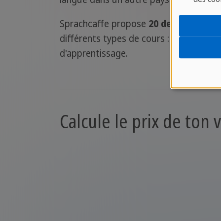
Sprachcaffe propose
20 destinations 
différents types de cours : standard, in
d'apprentissage.
Calcule le prix de ton