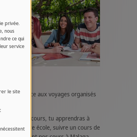
e privée.
e, nous
endre ce qui
leur service
er le site
étranger
grâce aux voyages organisés
t
s d'aller en cours, tu apprendras à
ant dans notre école, suivre un cours de
 nécessitent
quises pendant nos cours à Malaga.