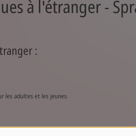
gues à l'étranger - Sp
étranger :
 les adultes et les jeunes.