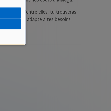
ns chacune d'entre elles, tu trouveras
ujours un cours adapté à tes besoins