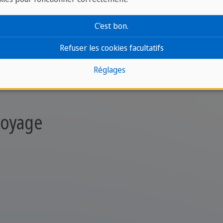
différentes
pour étudier les langues à l'étranger. Da
C'est bon.
tensif ou individuel, entre autres. Ainsi, il y aura to
Refuser les cookies facultatifs
Réglages
 voyage