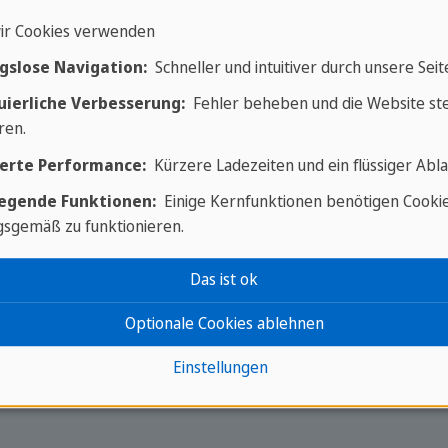
ir Cookies verwenden
gslose Navigation:
Schneller und intuitiver durch unsere Seit
uierliche Verbesserung:
Fehler beheben und die Website ste
ren.
erte Performance:
Kürzere Ladezeiten und ein flüssiger Abla
egende Funktionen:
Einige Kernfunktionen benötigen Cooki
sgemäß zu funktionieren.
Das ist ok
Schule, ruf uns an oder schick 
Optionale Cookies ablehnen
Einstellungen
 von 09:00 bis 15:00 und von 16:00 bis 18:30 Uhr und