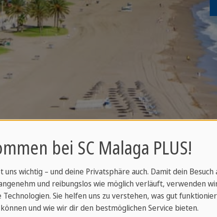
ommen bei SC Malaga PLUS!
st uns wichtig – und deine Privatsphäre auch. Damit dein Besuch
angenehm und reibungslos wie möglich verläuft, verwenden wi
 Technologien. Sie helfen uns zu verstehen, was gut funktionier
s Programm würdest du gerne 
können und wie wir dir den bestmöglichen Service bieten.