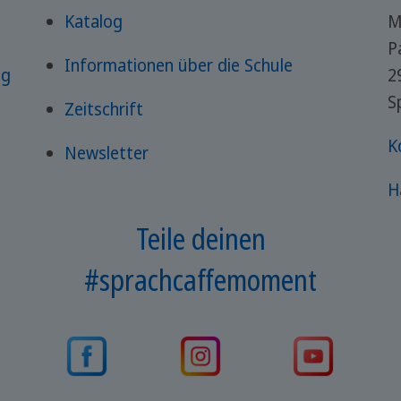
Katalog
M
P
Informationen über die Schule
ng
2
S
Zeitschrift
K
Newsletter
H
Teile deinen
#sprachcaffemoment