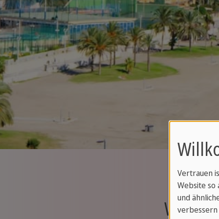
Willk
Vertrauen i
Website so 
und ähnliche
Welche
verbessern 