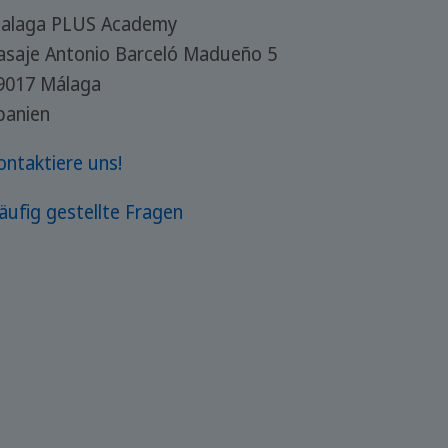
alaga PLUS Academy
asaje Antonio Barceló Madueño 5
9017 Málaga
panien
ontaktiere uns!
äufig gestellte Fragen