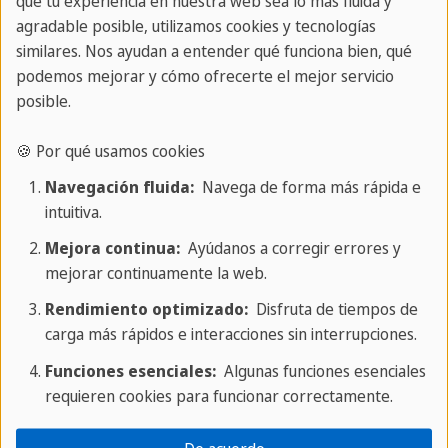
que tu experiencia en nuestra web sea lo más fluida y
agradable posible, utilizamos cookies y tecnologías
ABRIL
Del 10 al
06/04/2023
similares. Nos ayudan a entender qué funciona bien, qué
27/04/2023
podemos mejorar y cómo ofrecerte el mejor servicio
posible.
🍪 Por qué usamos cookies
MAYO
Del 08 al
04/05/2023
25/05/2023
Navegación fluida:
Navega de forma más rápida e
intuitiva.
Mejora continua:
Ayúdanos a corregir errores y
JUNIO
Del 12 al
08/06/2023
mejorar continuamente la web.
29/06/2023
Rendimiento optimizado:
Disfruta de tiempos de
carga más rápidos e interacciones sin interrupciones.
JULIO
Del 10 al
06/07/2023
Funciones esenciales:
Algunas funciones esenciales
requieren cookies para funcionar correctamente.
27/07/2023