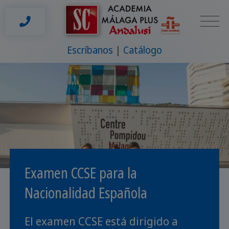
Escríbanos
Catálogo
Examen CCSE para la
Nacionalidad Española
El examen CCSE está dirigido a